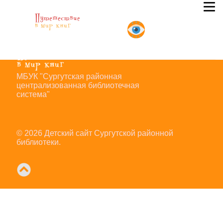
Элемент не найден!
МБУК "Сургутская районная
централизованная библиотечная
система"
© 2026 Детский сайт Сургутской районной
библиотеки.