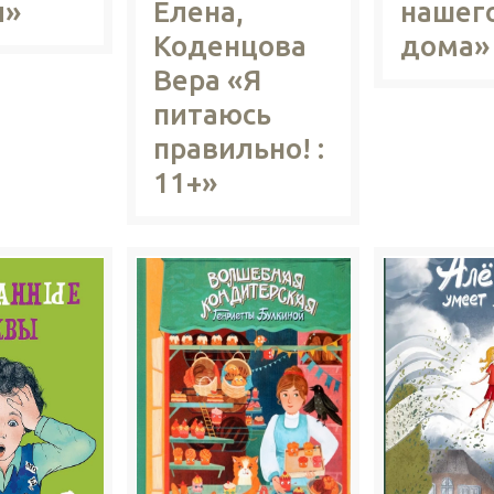
и»
Елена,
нашег
Коденцова
дома»
Вера «Я
питаюсь
правильно! :
11+»