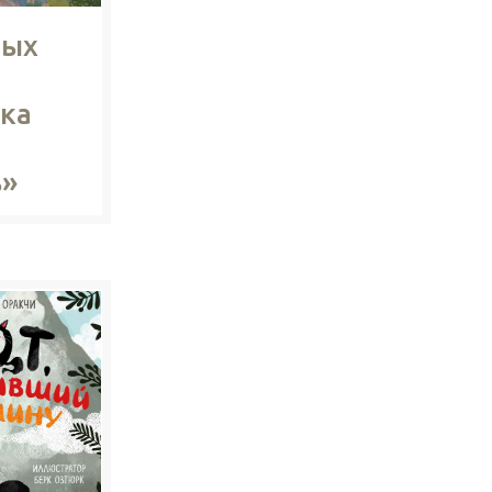
тых
ка
ь»