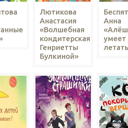
това
Лютикова
Беспя
Анастасия
Анна
танные
«Волшебная
«Алёш
»
кондитерская
умеет
Генриетты
летат
Булкиной»