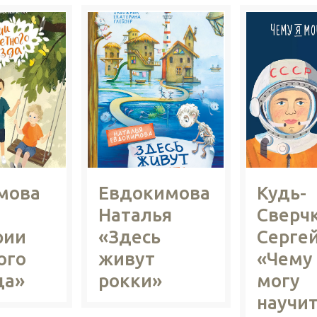
мова
Евдокимова
Кудь-
Наталья
Сверч
рии
«Здесь
Серге
ого
живут
«Чему
да»
рокки»
могу
научит