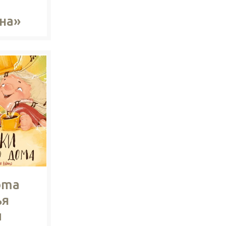
на»
oma
ья
и