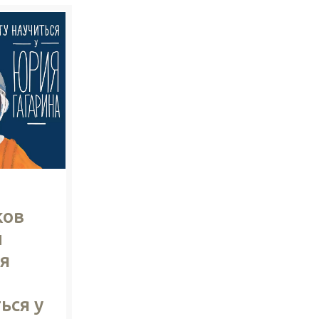
ков
й
 я
ься у