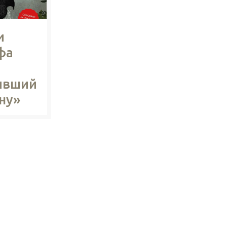
и
фа
ивший
ну»