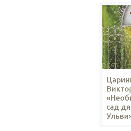
Царин
Викто
«Необ
сад д
Ульви