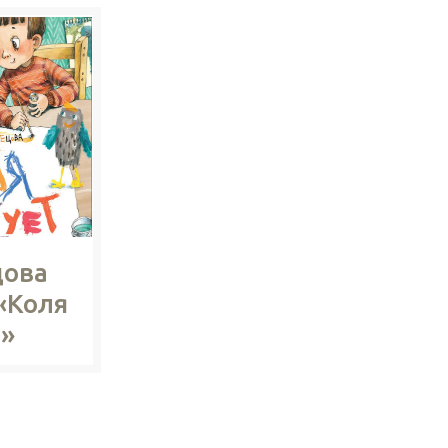
цова
«Коля
т»