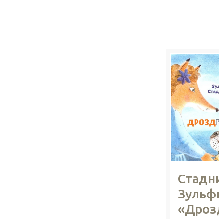
Стадн
Зульф
«Дроз