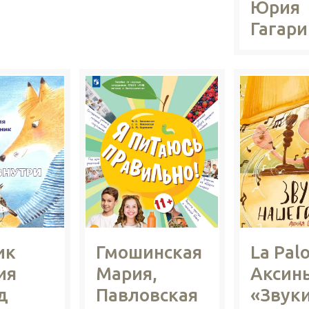
Юрия
Гагари
ик
Гмошинская
La Pal
ия
Мария,
Аксин
д
Павловская
«Звук