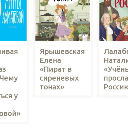
ивая
Ярышевская
Лалаб
Елена
Натал
аз
«Пират в
«Учён
«Чему
сиреневых
просл
тонах»
Росси
ься у
овой»