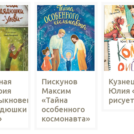
ная
Пискунов
Кузне
рия
Максим
Юлия 
ыкновенный
«Тайна
рисуе
ядюшки
особенного
»
космонавта»