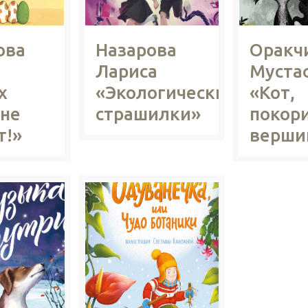
ова
Назарова
Оракч
Лариса
Муста
х
«Экологические
«Кот,
 не
страшилки»
покор
т!»
верши