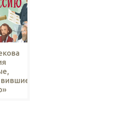
екова
ия
ые,
авившие
ю»