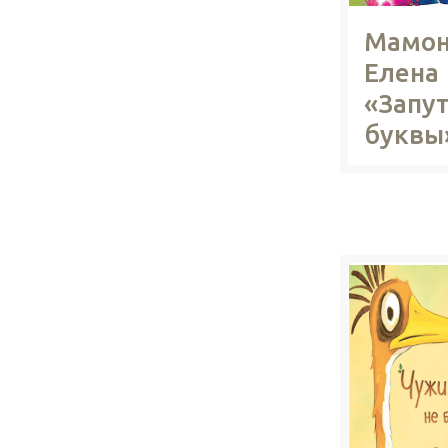
Мамон
Елена
«Запу
буквы