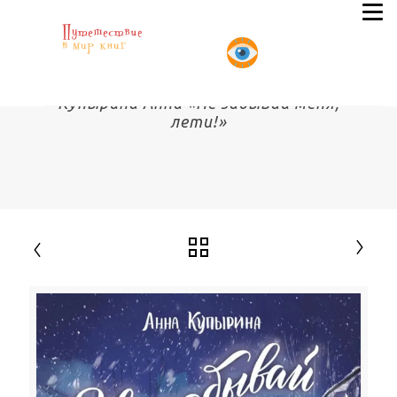
Купырина Анна «Не забывай меня,
лети!»