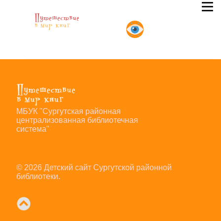
Элемент не найден!
МБУК "Сургутская районная
централизованная библиотечная
система"
© 2026 Детский сайт Сургутской районной
библиотеки.