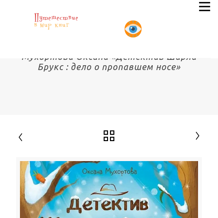
Мухортова Оксана «Детектив Ширли
Брукс : дело о пропавшем носе»